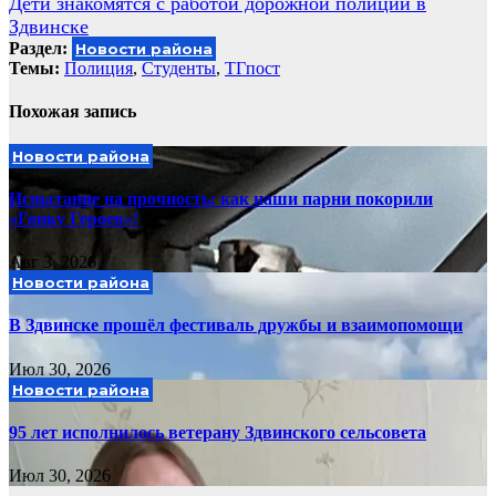
Дети знакомятся с работой дорожной полиции в
по
Здвинске
записям
Раздел:
Новости района
Темы:
Полиция
,
Студенты
,
ТГпост
Похожая запись
Новости района
Испытание на прочность: как наши парни покорили
«Гонку Героев»!
Авг 3, 2026
Новости района
В Здвинске прошёл фестиваль дружбы и взаимопомощи
Июл 30, 2026
Новости района
95 лет исполнилось ветерану Здвинского сельсовета
Июл 30, 2026