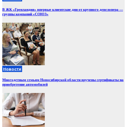
В ЖК «Гренландия» впервые клиентские дни от крупного девелопера —
группы компаний «СОЮЗ»
Новости
Многодетным семьям Новосибирской области вручены сертификаты на
приобретение автомобилей