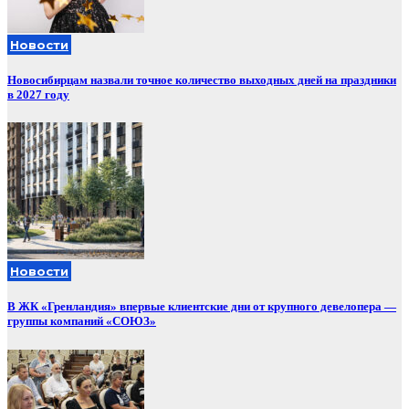
Новости
Новосибирцам назвали точное количество выходных дней на праздники
в 2027 году
Новости
В ЖК «Гренландия» впервые клиентские дни от крупного девелопера —
группы компаний «СОЮЗ»