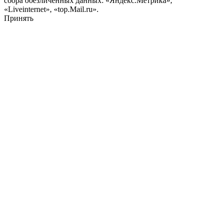
сбора обезличенных данных: «Яндекс.Метрика»,
«Liveinternet», «top.Mail.ru».
Принять