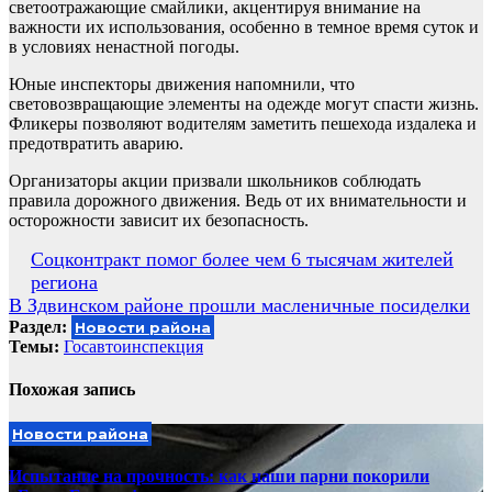
светоотражающие смайлики, акцентируя внимание на
важности их использования, особенно в темное время суток и
в условиях ненастной погоды.
Юные инспекторы движения напомнили, что
световозвращающие элементы на одежде могут спасти жизнь.
Фликеры позволяют водителям заметить пешехода издалека и
предотвратить аварию.
Организаторы акции призвали школьников соблюдать
правила дорожного движения. Ведь от их внимательности и
осторожности зависит их безопасность.
Навигация
Соцконтракт помог более чем 6 тысячам жителей
региона
по
В Здвинском районе прошли масленичные посиделки
записям
Раздел:
Новости района
Темы:
Госавтоинспекция
Похожая запись
Новости района
Испытание на прочность: как наши парни покорили