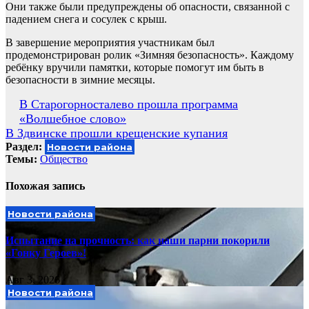
Они также были предупреждены об опасности, связанной с
падением снега и сосулек с крыш.
В завершение мероприятия участникам был
продемонстрирован ролик «Зимняя безопасность». Каждому
ребёнку вручили памятки, которые помогут им быть в
безопасности в зимние месяцы.
Навигация
В Старогорносталево прошла программа
«Волшебное слово»
по
В Здвинске прошли крещенские купания
записям
Раздел:
Новости района
Темы:
Общество
Похожая запись
Новости района
Испытание на прочность: как наши парни покорили
«Гонку Героев»!
Авг 3, 2026
Новости района