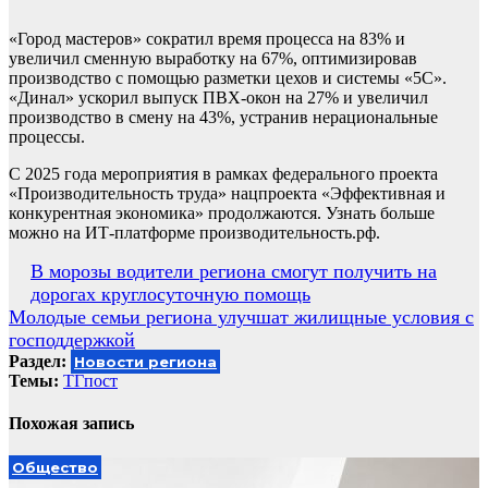
«Город мастеров» сократил время процесса на 83% и
увеличил сменную выработку на 67%, оптимизировав
производство с помощью разметки цехов и системы «5С».
«Динал» ускорил выпуск ПВХ-окон на 27% и увеличил
производство в смену на 43%, устранив нерациональные
процессы.
С 2025 года мероприятия в рамках федерального проекта
«Производительность труда» нацпроекта «Эффективная и
конкурентная экономика» продолжаются. Узнать больше
можно на ИТ-платформе производительность.рф.
Навигация
В морозы водители региона смогут получить на
дорогах круглосуточную помощь
по
Молодые семьи региона улучшат жилищные условия с
записям
господдержкой
Раздел:
Новости региона
Темы:
ТГпост
Похожая запись
Общество