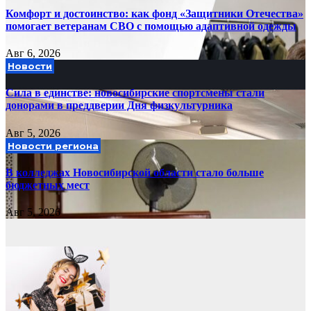
Комфорт и достоинство: как фонд «Защитники Отечества»
помогает ветеранам СВО с помощью адаптивной одежды
Авг 6, 2026
Новости
Сила в единстве: новосибирские спортсмены стали
донорами в преддверии Дня физкультурника
Авг 5, 2026
Новости региона
В колледжах Новосибирской области стало больше
бюджетных мест
Авг 5, 2026