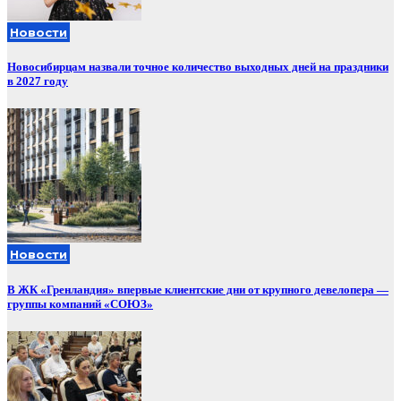
Новости
Новосибирцам назвали точное количество выходных дней на праздники
в 2027 году
Новости
В ЖК «Гренландия» впервые клиентские дни от крупного девелопера —
группы компаний «СОЮЗ»