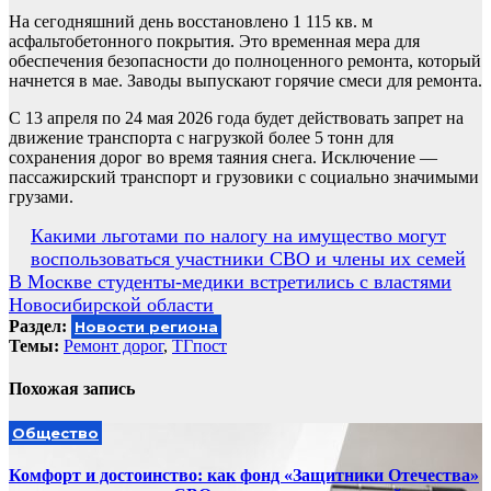
На сегодняшний день восстановлено 1 115 кв. м
асфальтобетонного покрытия. Это временная мера для
обеспечения безопасности до полноценного ремонта, который
начнется в мае. Заводы выпускают горячие смеси для ремонта.
С 13 апреля по 24 мая 2026 года будет действовать запрет на
движение транспорта с нагрузкой более 5 тонн для
сохранения дорог во время таяния снега. Исключение —
пассажирский транспорт и грузовики с социально значимыми
грузами.
Навигация
Какими льготами по налогу на имущество могут
воспользоваться участники СВО и члены их семей
по
В Москве студенты-медики встретились с властями
записям
Новосибирской области
Раздел:
Новости региона
Темы:
Ремонт дорог
,
ТГпост
Похожая запись
Общество
Комфорт и достоинство: как фонд «Защитники Отечества»