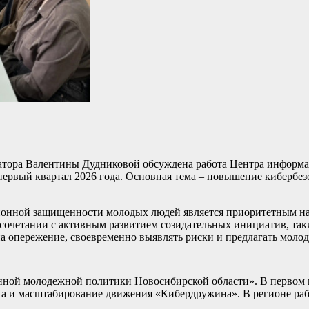
рнатора Валентины Дудниковой обсуждена работа Центра информ
рвый квартал 2026 года. Основная тема – повышение кибербез
ионной защищенности молодых людей является приоритетным н
 сочетании с активным развитием созидательных инициатив, та
на опережение, своевременно выявлять риски и предлагать мол
нной молодежной политики Новосибирской области». В первом 
нта и масштабирование движения «Кибердружина». В регионе ра