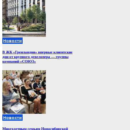
Новости
В ЖК «Гренландия» впервые клиентские
дни от крупного девелопера — группы
компаний «СОЮЗ»
Новости
Многодетным семьям Новосибирской