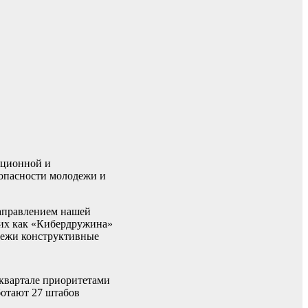
ационной и
опасности молодежи и
аправлением нашей
ких как «Кибердружина»
одежи конструктивные
квартале приоритетами
ботают 27 штабов