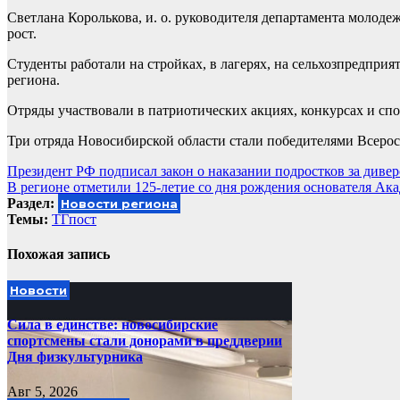
Светлана Королькова, и. о. руководителя департамента молоде
рост.
Студенты работали на стройках, в лагерях, на сельхозпредпри
региона.
Отряды участвовали в патриотических акциях, конкурсах и сп
Три отряда Новосибирской области стали победителями Всерос
Навигация
Президент РФ подписал закон о наказании подростков за дивер
В регионе отметили 125-летие со дня рождения основателя Ак
по
Раздел:
Новости региона
записям
Темы:
ТГпост
Похожая запись
Новости
Сила в единстве: новосибирские
спортсмены стали донорами в преддверии
Дня физкультурника
Авг 5, 2026