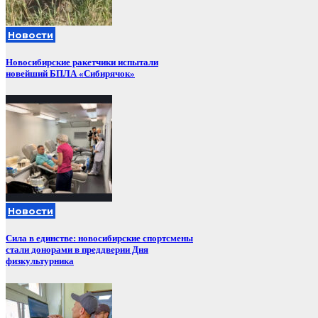
Новости
Новосибирские ракетчики испытали
новейший БПЛА «Сибирячок»
Новости
Сила в единстве: новосибирские спортсмены
стали донорами в преддверии Дня
физкультурника