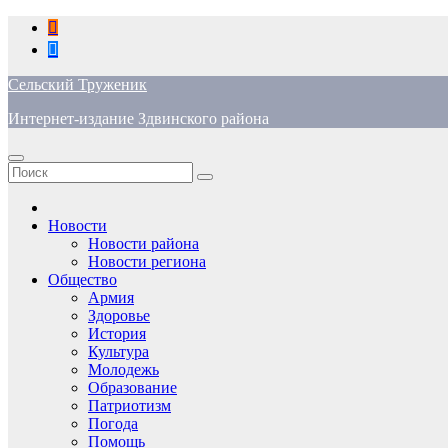
Перейти
к
содержимому
Сельский Труженик
Интернет-издание Здвинского района
Новости
Новости района
Новости региона
Общество
Армия
Здоровье
История
Культура
Молодежь
Образование
Патриотизм
Погода
Помощь