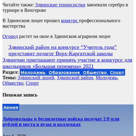
Читайте также:
Здвинские теннисистки
завоевали серебро в
турнире в Венгерове
В Здвинском лицее прошел
конкурс
профессионального
мастерства
Огород
растет на окне в Здвинском аграрном лицее
Навигация
Здвинский район на конкурсе “Учитель года”
представит педагог Верх-Каргатской школы
по
Здвинчан приглашают принять участие в конкурсе для
записям
школьников «Большая перемена» 2021
Раздел:
Молодежь
Образование
Общество
Спорт
Темы:
Здвинский лицей
,
Здвинский район
,
Молодежь
,
Общество
,
Спорт
Похожая запись
Армия
Добровольцы в беспилотные войска получат 2,9 млн
рублей и места в вузах и колледжах