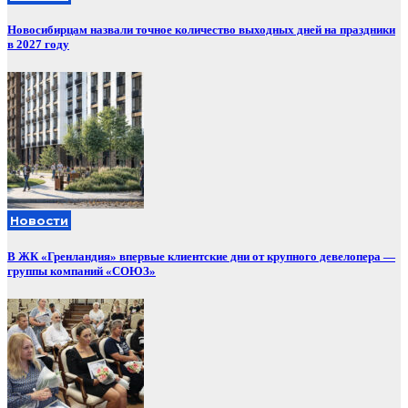
Новосибирцам назвали точное количество выходных дней на праздники
в 2027 году
Новости
В ЖК «Гренландия» впервые клиентские дни от крупного девелопера —
группы компаний «СОЮЗ»