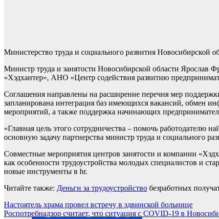
Министерство труда и социального развития Новосибирской об
Министр труда и занятости Новосибирской области Ярослав Ф
«Хэдхантер», АНО «Центр содействия развитию предпринимат
Соглашения направлены на расширение перечня мер поддержки 
запланирована интеграция баз имеющихся вакансий, обмен и
мероприятий, а также поддержка начинающих предпринимателе
«Главная цель этого сотрудничества – помочь работодателю на
основную задачу партнерства министр труда и социального р
Совместные мероприятия центров занятости и компании «Хэдхан
как особенности трудоустройства молодых специалистов и ста
новые инструменты в hr.
Читайте также:
Деньги за трудоустройство
безработных получат
Навигация
Настоятель храма провел встречу в здвинской больнице
Роспотребнадзор считает, что ситуация с COVID-19 в Новосиб