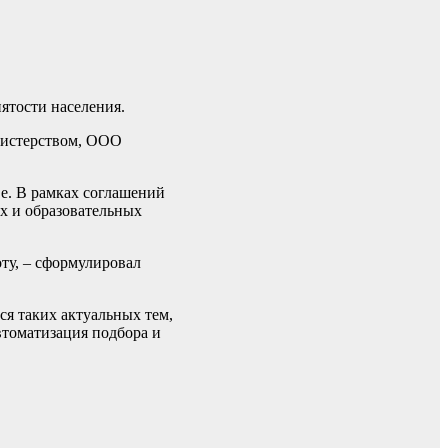
ятости населения.
нистерством, ООО
е. В рамках соглашений
х и образовательных
оту, – сформулировал
ся таких актуальных тем,
втоматизация подбора и