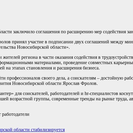
ласти заключило соглашения по расширению мер содействия зан
ролов принял участие в подписании двух соглашений между ми
ельства Новосибирской области».
жителей региона в части оказания содействия в трудоустройств
нформационными материалами, проведение совместных карьерны
й на этапах становления и расширения бизнеса.
йти профессионалов своего дела, а соискателям – достойную раб
азвития Новосибирской области Ярослав Фролов.
тер» для соискателей, работодателей и hr-специалистов коснут
ршей возрастной группы, современные тренды на рынке труда, а
 работодатели
ирской области стабилизируется