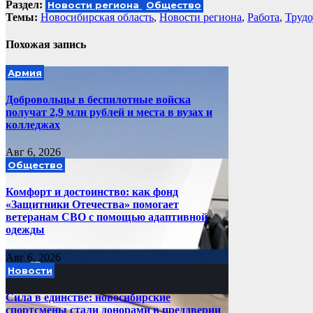
по
Раздел:
Новости региона
Общество
записям
Темы:
Новосибирская область
,
Новости региона
,
Работа
,
Трудо
Похожая запись
Армия
Добровольцы в беспилотные войска
получат 2,9 млн рублей и места в вузах и
колледжах
Авг 6, 2026
Общество
Комфорт и достоинство: как фонд
«Защитники Отечества» помогает
ветеранам СВО с помощью адаптивной
одежды
Авг 6, 2026
Новости
Сила в единстве: новосибирские
спортсмены стали донорами в преддверии