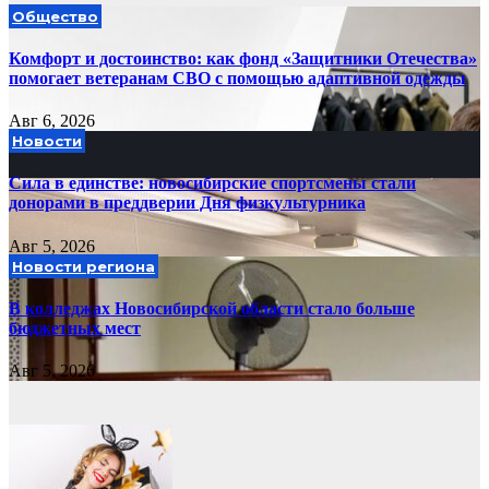
Общество
Комфорт и достоинство: как фонд «Защитники Отечества»
помогает ветеранам СВО с помощью адаптивной одежды
Авг 6, 2026
Новости
Сила в единстве: новосибирские спортсмены стали
донорами в преддверии Дня физкультурника
Авг 5, 2026
Новости региона
В колледжах Новосибирской области стало больше
бюджетных мест
Авг 5, 2026