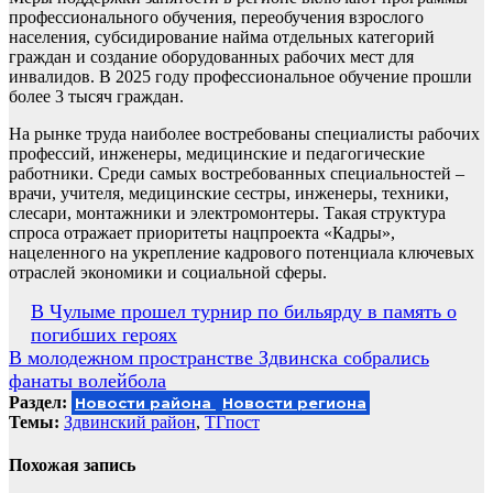
профессионального обучения, переобучения взрослого
населения, субсидирование найма отдельных категорий
граждан и создание оборудованных рабочих мест для
инвалидов. В 2025 году профессиональное обучение прошли
более 3 тысяч граждан.
На рынке труда наиболее востребованы специалисты рабочих
профессий, инженеры, медицинские и педагогические
работники. Среди самых востребованных специальностей –
врачи, учителя, медицинские сестры, инженеры, техники,
слесари, монтажники и электромонтеры. Такая структура
спроса отражает приоритеты нацпроекта «Кадры»,
нацеленного на укрепление кадрового потенциала ключевых
отраслей экономики и социальной сферы.
Навигация
В Чулыме прошел турнир по бильярду в память о
погибших героях
по
В молодежном пространстве Здвинска собрались
записям
фанаты волейбола
Раздел:
Новости района
Новости региона
Темы:
Здвинский район
,
ТГпост
Похожая запись