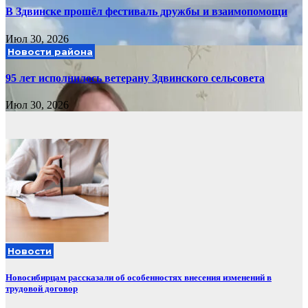
В Здвинске прошёл фестиваль дружбы и взаимопомощи
Июл 30, 2026
Новости района
95 лет исполнилось ветерану Здвинского сельсовета
Июл 30, 2026
Новости
Новосибирцам рассказали об особенностях внесения изменений в
трудовой договор