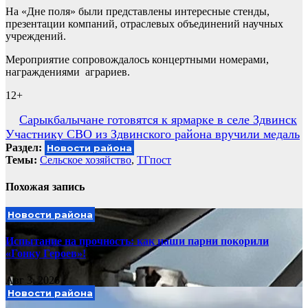
На «Дне поля» были представлены интересные стенды,
презентации компаний, отраслевых объединений научных
учреждений.
Мероприятие сопровождалось концертными номерами,
награждениями аграриев.
12+
Навигация
Сарыкбалычане готовятся к ярмарке в селе Здвинск
Участнику СВО из Здвинского района вручили медаль
по
Раздел:
Новости района
записям
Темы:
Сельское хозяйство
,
ТГпост
Похожая запись
Новости района
Испытание на прочность: как наши парни покорили
«Гонку Героев»!
Авг 3, 2026
Новости района