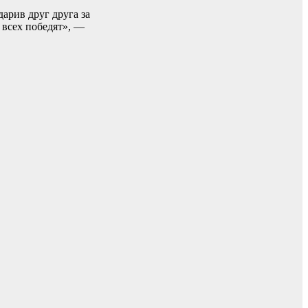
арив друг друга за
 всех победят», —