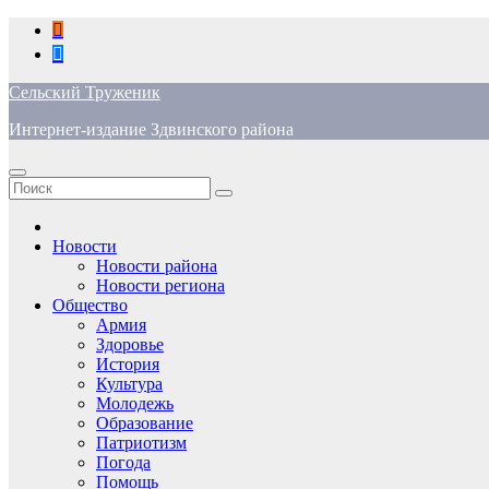
Перейти
к
содержимому
Сельский Труженик
Интернет-издание Здвинского района
Новости
Новости района
Новости региона
Общество
Армия
Здоровье
История
Культура
Молодежь
Образование
Патриотизм
Погода
Помощь