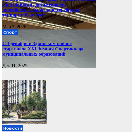
спортивными достижениями:
волейболисты завоевали серебро на
турнире в Карасуке
Мар 3, 2026
Спорт
С 1 декабря в Здвинском районе
стартовала XXI Зимняя Спартакиада
муниципальных образований
Дек 11, 2025
Новости