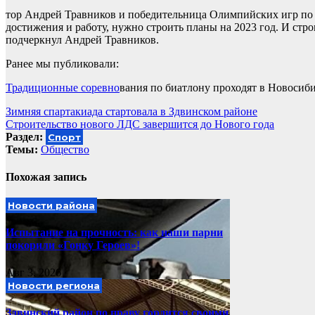
тор Андрей Травников и победительница Олимпийских игр по б
достижения и работу, нужно строить планы на 2023 год. И стро
подчеркнул Андрей Травников.
Ранее мы публиковали:
Традиционные соревно
вания по биатлону проходят в Новосиб
Навигация
Зимняя спартакиада стартовала в Здвинском районе
Строительство нового ЛДС завершится до Нового года
по
Раздел:
Спорт
записям
Темы:
Общество
Похожая запись
Новости района
Испытание на прочность: как наши парни
покорили «Гонку Героев»!
Авг 3, 2026
Новости региона
Здвинский район по праву гордится своими