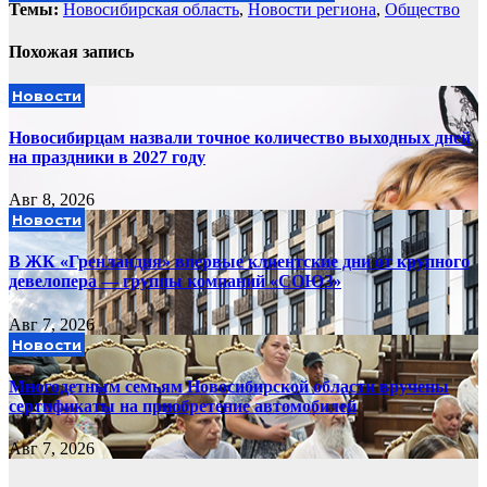
Темы:
Новосибирская область
,
Новости региона
,
Общество
Похожая запись
Новости
Новосибирцам назвали точное количество выходных дней
на праздники в 2027 году
Авг 8, 2026
Новости
В ЖК «Гренландия» впервые клиентские дни от крупного
девелопера — группы компаний «СОЮЗ»
Авг 7, 2026
Новости
Многодетным семьям Новосибирской области вручены
сертификаты на приобретение автомобилей
Авг 7, 2026