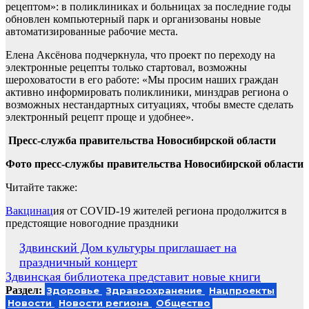
рецептом»: в поликлиниках и больницах за последние годы
обновлен компьютерный парк и организованы новые
автоматизированные рабочие места.
Елена Аксёнова подчеркнула, что проект по переходу на
электронные рецепты только стартовал, возможны
шероховатости в его работе: «Мы просим наших граждан
активно информировать поликлиники, минздрав региона о
возможных нестандартных ситуациях, чтобы вместе сделать
электронный рецепт проще и удобнее».
Пресс-служба правительства Новосибирской области
Фото пресс-службы правительства Новосибирской области
Читайте также:
Вакцинац
ия от COVID-19 жителей региона продолжится в
предстоящие новогодние праздники
Навигация
Здвинский Дом культуры приглашает на
праздничный концерт
по
Здвинская библиотека представит новые книги
записям
Раздел:
Здоровье
Здравоохранение
Нацпроекты
Новости
Новости региона
Общество