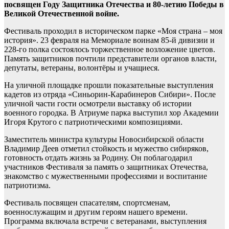
посвящен Году Защитника Отечества и 80-летию Победы в
Великой Отечественной войне.
Фестиваль проходил в историческом парке «Моя страна – моя
история». 23 февраля на Мемориале воинам 85-й дивизии и
228-го полка состоялось торжественное возложение цветов.
Память защитников почтили представители органов власти,
депутаты, ветераны, волонтёры и учащиеся.
На уличной площадке прошли показательные выступления
кадетов из отряда «Синьорин-Карабинеров Сибири». После
уличной части гости осмотрели выставку об истории
военного городка. В Атриуме парка выступил хор Академии
Игоря Крутого с патриотическими композициями.
Заместитель министра культуры Новосибирской области
Владимир Деев отметил стойкость и мужество сибиряков,
готовность отдать жизнь за Родину. Он поблагодарил
участников Фестиваля за память о защитниках Отечества,
знакомство с мужественными профессиями и воспитание
патриотизма.
Фестиваль посвящен спасателям, спортсменам,
военнослужащим и другим героям нашего времени.
Программа включала встречи с ветеранами, выступления