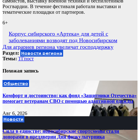
самбистов, выставку военной техники и беспилотников
Росгвардии. В течение фестиваля работали выставки и
тематические площадки от партнеров.
6+
Навигация
Корпус сибирского «Артека» для детей с
заболеваниями возводят под Новосибирском
по
Для аграриев региона увеличат господдержку
записям
Раздел:
Новости региона
Темы:
ТГпост
Похожая запись
Общество
Комфорт и достоинство: как фонд «Защитники Отечества»
помогает ветеранам СВО с помощью адаптивной одежды
Авг 6, 2026
Новости
Сила в единстве: новосибирские спортсмены стали
донорами в преддверии Дня физкультурника