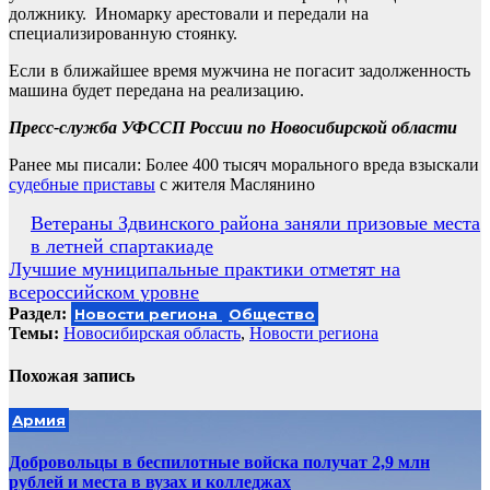
должнику. Иномарку арестовали и передали на
специализированную стоянку.
Если в ближайшее время мужчина не погасит задолженность
машина будет передана на реализацию.
Пресс-служба УФССП России по Новосибирской области
Ранее мы писали: Более 400 тысяч морального вреда взыскали
судебные приставы
с жителя Маслянино
Навигация
Ветераны Здвинского района заняли призовые места
в летней спартакиаде
по
Лучшие муниципальные практики отметят на
записям
всероссийском уровне
Раздел:
Новости региона
Общество
Темы:
Новосибирская область
,
Новости региона
Похожая запись
Армия
Добровольцы в беспилотные войска получат 2,9 млн
рублей и места в вузах и колледжах