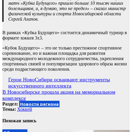
матч «Кубка Будущего» пришло больше 10 тысяч наших
болельщиков, и, я думаю, это не предел» – сказал министр
физической культуры и спорта Новосибирской области
Сергей Ахапов.
В рамках «Кубка Будущего» состоится динамичный турнир в
формате хоккея 3х3.
«Кубок Будущего» – это не только престижное спортивное
соревнование, но и важная площадка для развития
международного молодежного сотрудничества, укрепления
спортивных связей и популяризации здорового образа жизни
среди подрастающего поколения.
Навигация
Герои НовоСибири осваивают инструменты
искусственного интеллекта
по
В Новосибирске прошла акция на мемориальном
записям
комплексе
Раздел:
Новости региона
Темы:
Хоккей
Похожая запись