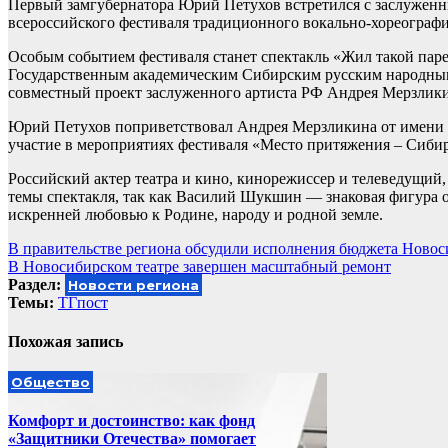
Первый замгубернатора Юрий Петухов встретился с заслужен
всероссийского фестиваля традиционного вокально-хореографи
Особым событием фестиваля станет спектакль «Жил такой пар
Государственным академическим Сибирским русским народным
совместный проект заслуженного артиста РФ Андрея Мерзликин
Юрий Петухов поприветствовал Андрея Мерзликина от имени г
участие в мероприятиях фестиваля «Место притяжения – Сибир
Российский актер театра и кино, кинорежиссер и телеведущи
темы спектакля, так как Василий Шукшин — знаковая фигура о
искренней любовью к Родине, народу и родной земле.
Навигация
В правительстве региона обсудили исполнения бюджета Новос
В Новосибирском театре завершен масштабный ремонт
по
Раздел:
Новости региона
записям
Темы:
ТГпост
Похожая запись
Общество
Комфорт и достоинство: как фонд
«Защитники Отечества» помогает