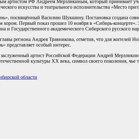
ным артистом РФ Андреем Мерзликиным, который принимает уча
ческого искусства и театрального исполнительства «Место при
ень», посвящённый Василию Шукшину. Постановка создана совм
 хором. Первый показ прошел 10 ноября в «Сибирь-концерте».
а и Государственного академического Сибирского русского нар
лавы региона Андрея Травникова, отметив, что для жителей Но
ь» представляет особый интерес.
й, заслуженный артист Российской Федерации Андрей Мерзликин
течественной культуры XX века, символ своего поколения, чье 
ибирской области