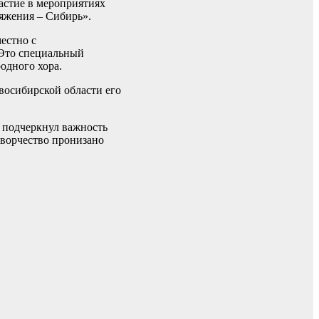
стие в мероприятиях
тяжения – Сибирь».
естно с
 Это специальный
одного хора.
восибирской области его
 подчеркнул важность
творчество пронизано