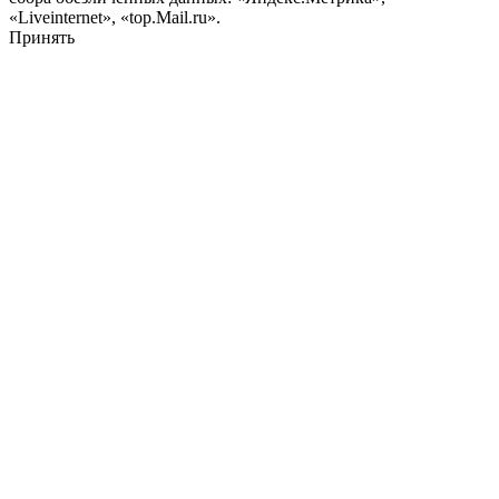
«Liveinternet», «top.Mail.ru».
Принять