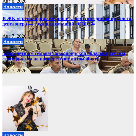
Авг 8, 2026
Новости
В ЖК «Гренландия» впервые клиентские дни от крупного
девелопера — группы компаний «СОЮЗ»
Авг 7, 2026
Новости
Многодетным семьям Новосибирской области вручены
сертификаты на приобретение автомобилей
Авг 7, 2026
Новости