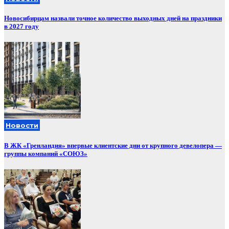
Новосибирцам назвали точное количество выходных дней на праздники
в 2027 году
Новости
В ЖК «Гренландия» впервые клиентские дни от крупного девелопера —
группы компаний «СОЮЗ»