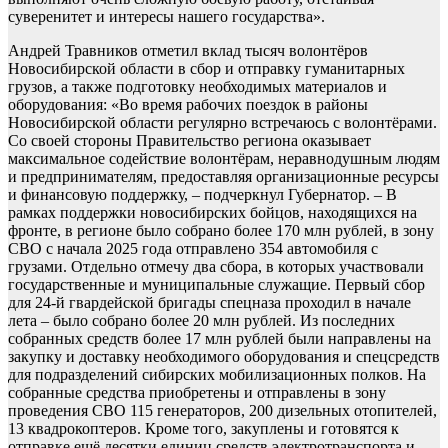
суверенитет и интересы нашего государства».
Андрей Травников отметил вклад тысяч волонтёров
Новосибирской области в сбор и отправку гуманитарных
грузов, а также подготовку необходимых материалов и
оборудования: «Во время рабочих поездок в районы
Новосибирской области регулярно встречаюсь с волонтёрами.
Со своей стороны Правительство региона оказывает
максимальное содействие волонтёрам, неравнодушным людям
и предпринимателям, предоставляя организационные ресурсы
и финансовую поддержку, – подчеркнул Губернатор. – В
рамках поддержки новосибирских бойцов, находящихся на
фронте, в регионе было собрано более 170 млн рублей, в зону
СВО с начала 2025 года отправлено 354 автомобиля с
грузами. Отдельно отмечу два сбора, в которых участвовали
государственные и муниципальные служащие. Первый сбор
для 24-й гвардейской бригады спецназа проходил в начале
лета – было собрано более 20 млн рублей. Из последних
собранных средств более 17 млн рублей были направлены на
закупку и доставку необходимого оборудования и спецсредств
для подразделений сибирских мобилизационных полков. На
собранные средства приобретены и отправлены в зону
проведения СВО 115 генераторов, 200 дизельных отопителей,
13 квадрокоптеров. Кроме того, закуплены и готовятся к
отправке ещё десятки единиц средств электротранспорта и