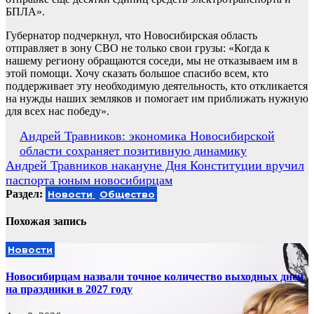
БПЛА».
Губернатор подчеркнул, что Новосибирская область
отправляет в зону СВО не только свои грузы: «Когда к
нашему региону обращаются соседи, мы не отказываем им в
этой помощи. Хочу сказать большое спасибо всем, кто
поддерживает эту необходимую деятельность, кто откликается
на нужды наших земляков и помогает им приближать нужную
для всех нас победу».
Навигация
Андрей Травников: экономика Новосибирской
области сохраняет позитивную динамику
по
Андрей Травников накануне Дня Конституции вручил
записям
паспорта юным новосибирцам
Раздел:
Новости
Общество
Похожая запись
Новости
Новосибирцам назвали точное количество выходных дней
на праздники в 2027 году