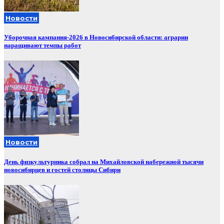
Новости
Уборочная кампания‑2026 в Новосибирской области: аграрии
наращивают темпы работ
Новости
День физкультурника собрал на Михайловской набережной тысячи
новосибирцев и гостей столицы Сибири