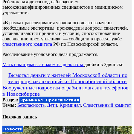
Ребенок находится под наблюдением
высококвалифицированных специалистов в медицинском
учреждении.
«В рамках расследования уголовного дела назначены
необходимые экспертизы, произведены допросы свидетелей,
устанавливаются причины и условия, способствовавшие
совершению преступления», — сообщили в пресс-службе
следственного комитета
РФ по Новосибирской области.
Расследование уголовного дела продолжается.
Мать накинулась с ножом на дочь из-за
двойки в Здвинске
Навигация
Вымогал деньги у жителей Московской области по
телефону заключенный из Новосибирской области
по
Вооруженные подростки ограбили магазин телефонов
записям
в Новосибирске
Раздел:
Криминал
Происшествия
Темы:
Безопасность
,
Дети
,
Криминал
,
Следственный комитет
Похожая запись
Новости