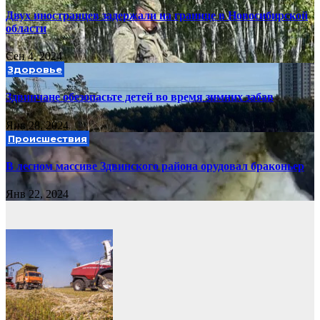
Двух иностранцев задержали на границе в Новосибирской
области
Сен 4, 2024
Здоровье
Здвинчане обезопасьте детей во время зимних забав
Янв 28, 2024
Происшествия
В лесном массиве Здвинского района орудовал браконьер
Янв 22, 2024