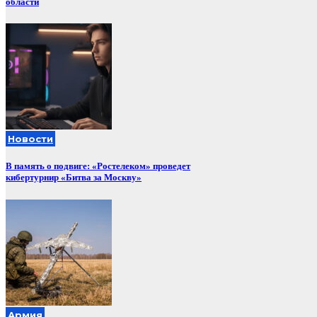
области
Новости
В память о подвиге: «Ростелеком» проведет
кибертурнир «Битва за Москву»
Армия