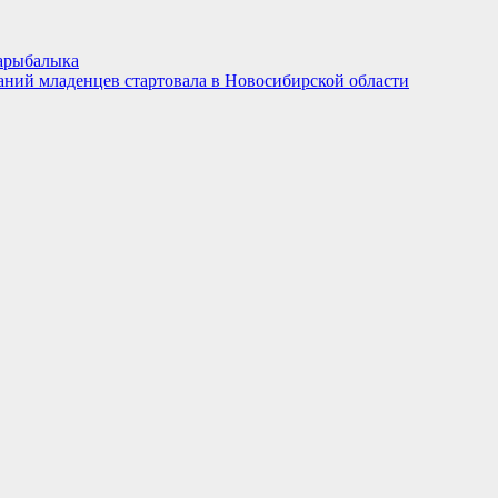
Сарыбалыка
аний младенцев стартовала в Новосибирской области