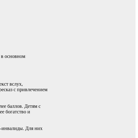
ь в основном
екст вслух,
ресказ с привлечением
лее баллов. Детям с
ее богатство и
и-инвалиды. Для них