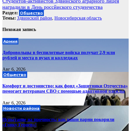
Студентов-активистов Здвинского аграрного лицея
записям
наградили в День россйиского студенчества
Раздел:
Общество
Темы:
Здвинский район
,
Новосибирская область
Похожая запись
Армия
Добровольцы в беспилотные войска получат 2,9 млн
рублей и места в вузах и колледжах
Авг 6, 2026
Общество
Комфорт и достоинство: как фонд «Защитники Отечества»
помогает ветеранам СВО с помощью адаптивной одежды
Авг 6, 2026
Новости района
Испытание на прочность: как наши парни покорили
«Гонку Героев»!