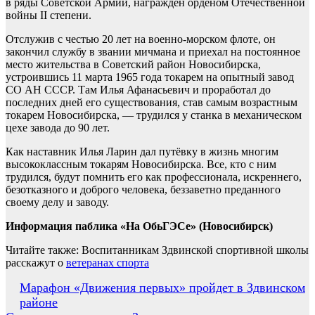
в ряды Советской Армии, награждён орденом Отечественной
войны II степени.
Отслужив с честью 20 лет на военно-морском флоте, он
закончил службу в звании мичмана и приехал на постоянное
место жительства в Советский район Новосибирска,
устроившись 11 марта 1965 года токарем на опытный завод
СО АН СССР. Там Илья Афанасьевич и проработал до
последних дней его существования, став самым возрастным
токарем Новосибирска, — трудился у станка в механическом
цехе завода до 90 лет.
Как наставник Илья Ларин дал путёвку в жизнь многим
высококлассным токарям Новосибирска. Все, кто с ним
трудился, будут помнить его как профессионала, искреннего,
безотказного и доброго человека, беззаветно преданного
своему делу и заводу.
Информация паблика «На ОбьГЭСе» (Новосибирск)
Читайте также: Воспитанникам Здвинской спортивной школы
расскажут о
ветеранах спорта
Навигация
Марафон «Движения первых» пройдет в Здвинском
районе
по