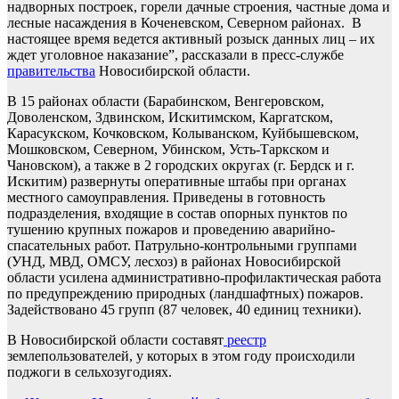
надворных построек, горели дачные строения, частные дома и
лесные насаждения в Коченевском, Северном районах. В
настоящее время ведется активный розыск данных лиц – их
ждет уголовное наказание”, рассказали в пресс-службе
правительства
Новосибирской области.
В 15 районах области (Барабинском, Венгеровском,
Доволенском, Здвинском, Искитимском, Каргатском,
Карасукском, Кочковском, Колыванском, Куйбышевском,
Мошковском, Северном, Убинском, Усть-Таркском и
Чановском), а также в 2 городских округах (г. Бердск и г.
Искитим) развернуты оперативные штабы при органах
местного самоуправления. Приведены в готовность
подразделения, входящие в состав опорных пунктов по
тушению крупных пожаров и проведению аварийно-
спасательных работ. Патрульно-контрольными группами
(УНД, МВД, ОМСУ, лесхоз) в районах Новосибирской
области усилена административно-профилактическая работа
по предупреждению природных (ландшафтных) пожаров.
Задействовано 45 групп (87 человек, 40 единиц техники).
В Новосибирской области составят
реестр
землепользователей, у которых в этом году происходили
поджоги в сельхозугодиях.