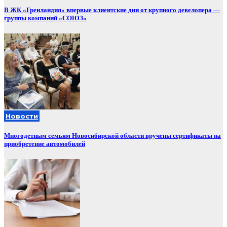
В ЖК «Гренландия» впервые клиентские дни от крупного девелопера —
группы компаний «СОЮЗ»
Новости
Многодетным семьям Новосибирской области вручены сертификаты на
приобретение автомобилей