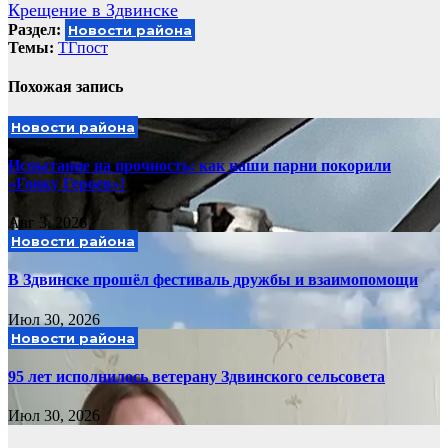
Крещение в Здвинске
записям
Раздел:
Новости района
Темы:
ТГпост
Похожая запись
Новости района
Испытание на прочность: как наши парни покорили
«Гонку Героев»!
Авг 3, 2026
Новости района
В Здвинске прошёл фестиваль дружбы и взаимопомощи
Июл 30, 2026
Новости района
95 лет исполнилось ветерану Здвинского сельсовета
Июл 30, 2026