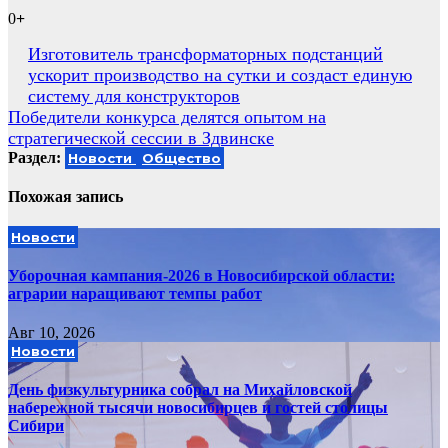
0
+
Навигация
Изготовитель трансформаторных подстанций
ускорит производство на сутки и создаст единую
по
систему для конструкторов
записям
Победители конкурса делятся опытом на
стратегической сессии в Здвинске
Раздел:
Новости
Общество
Похожая запись
Новости
Уборочная кампания‑2026 в Новосибирской области:
аграрии наращивают темпы работ
Авг 10, 2026
Новости
День физкультурника собрал на Михайловской
набережной тысячи новосибирцев и гостей столицы
Сибири