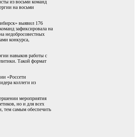
исты из восьми команд
ергии на восьми
сибирск» выявил 176
 команд зафиксировала на
 на недобросовестных
ами конкурса,
ргии навыков работы с
алитики. Такой формат
нии «Россети
идера коллеги из
вершении мероприятия
тиков, но и для всех
и, тем самым обеспечить