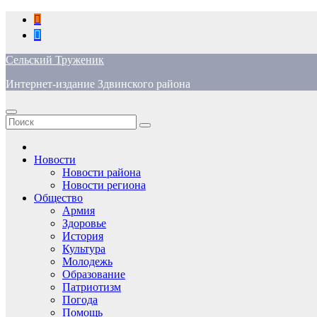
Перейти
к
содержимому
Сельский Труженик
Интернет-издание Здвинского района
Новости
Новости района
Новости региона
Общество
Армия
Здоровье
История
Культура
Молодежь
Образование
Патриотизм
Погода
Помощь