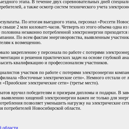
ыездного этапа. В течение двух соревновательных дней специал
ебителей, а также осмотр систем технического учета электроэн
зультаты. По итогам выездного этапа, персонал «Россети Ново
свыше 2 млн киловатт-часов. Четверть из этого объема одна из
 половина незаконно потребленной электроэнергии приходится
мпании. По всем фактам энерговоровства, выявленным участник
телям к возмещению.
вало закреплению у персонала по работе с потерями электроэне
ментации и решения практических задач на основе глубокой ан
овысить квалификацию и профессионализм участников.
иалистов участков по работе с потерями электроэнергии компа
филиала «Восточные электрические сети». Немного отстали от л
 «Приобские электрические сети» (третье место).
атов вручил победителям и призерам дипломы и подарки. В за
о выявлению хищений электроэнергии важен не только для энерге
отребления позволяет уменьшить нагрузку на электрические сет
ия потребителей Новосибирской области.
й области