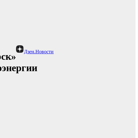
Дзен.Новости
рск»
оэнергии