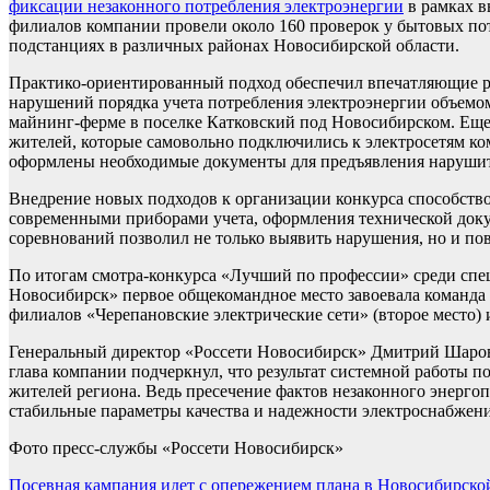
фиксации незаконного потребления электроэнергии
в рамках в
филиалов компании провели около 160 проверок у бытовых потр
подстанциях в различных районах Новосибирской области.
Практико-ориентированный подход обеспечил впечатляющие ре
нарушений порядка учета потребления электроэнергии объемом 
майнинг-ферме в поселке Катковский под Новосибирском. Еще
жителей, которые самовольно подключились к электросетям ко
оформлены необходимые документы для предъявления наруши
Внедрение новых подходов к организации конкурса способство
современными приборами учета, оформления технической доку
соревнований позволил не только выявить нарушения, но и п
По итогам смотра-конкурса «Лучший по профессии» среди спец
Новосибирск» первое общекомандное место завоевала команда 
филиалов «Черепановские электрические сети» (второе место) и
Генеральный директор «Россети Новосибирск» Дмитрий Шаров
глава компании подчеркнул, что результат системной работы п
жителей региона. Ведь пресечение фактов незаконного энергоп
стабильные параметры качества и надежности электроснабжен
Фото пресс-службы «Россети Новосибирск»
Навигация
Посевная кампания идет с опережением плана в Новосибирско