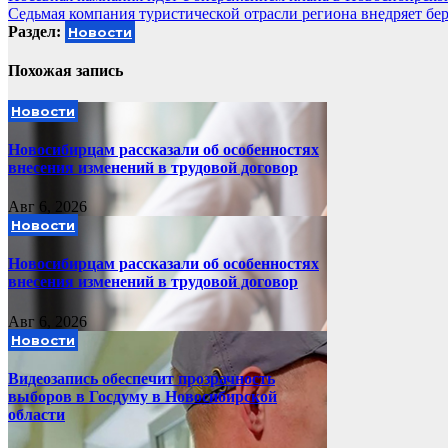
Седьмая компания туристической отрасли региона внедряет б
по
Раздел:
Новости
записям
Похожая запись
Новости
Новосибирцам рассказали об особенностях
внесения изменений в трудовой договор
Авг 6, 2026
Новости
Новосибирцам рассказали об особенностях
внесения изменений в трудовой договор
Авг 6, 2026
Новости
Видеозапись обеспечит прозрачность
выборов в Госдуму в Новосибирской
области