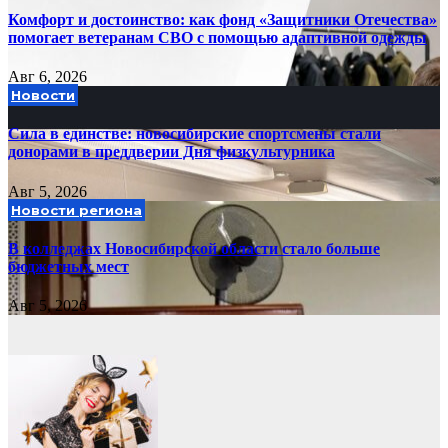
Комфорт и достоинство: как фонд «Защитники Отечества»
помогает ветеранам СВО с помощью адаптивной одежды
Авг 6, 2026
Новости
Сила в единстве: новосибирские спортсмены стали
донорами в преддверии Дня физкультурника
Авг 5, 2026
Новости региона
В колледжах Новосибирской области стало больше
бюджетных мест
Авг 5, 2026