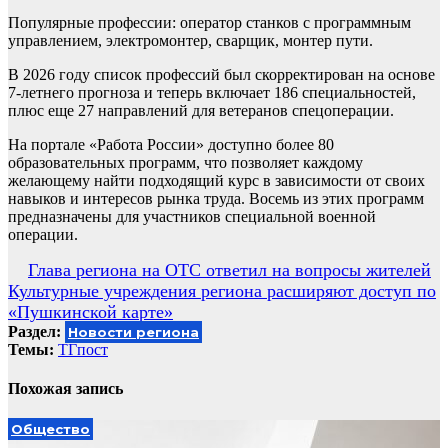
Популярные профессии: оператор станков с программным
управлением, электромонтер, сварщик, монтер пути.
В 2026 году список профессий был скорректирован на основе
7-летнего прогноза и теперь включает 186 специальностей,
плюс еще 27 направлений для ветеранов спецоперации.
На портале «Работа России» доступно более 80
образовательных программ, что позволяет каждому
желающему найти подходящий курс в зависимости от своих
навыков и интересов рынка труда. Восемь из этих программ
предназначены для участников специальной военной
операции.
Навигация
Глава региона на ОТС ответил на вопросы жителей
Культурные учреждения региона расширяют доступ по
по
«Пушкинской карте»
записям
Раздел:
Новости региона
Темы:
ТГпост
Похожая запись
Общество