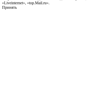
«Liveinternet», «top.Mail.ru».
Принять