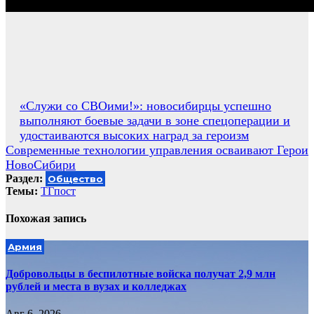
Навигация
«Служи со СВОими!»: новосибирцы успешно
выполняют боевые задачи в зоне спецоперации и
по
удостаиваются высоких наград за героизм
записям
Современные технологии управления осваивают Герои
НовоСибири
Раздел:
Общество
Темы:
ТГпост
Похожая запись
Армия
Добровольцы в беспилотные войска получат 2,9 млн
рублей и места в вузах и колледжах
Авг 6, 2026