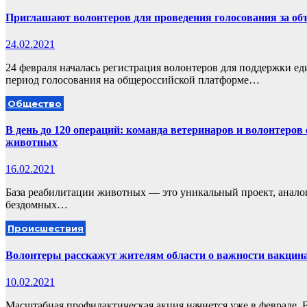
Приглашают волонтеров для проведения голосования за об
24.02.2021
24 февраля началась регистрация волонтеров для поддержки е
период голосования на общероссийской платформе…
Общество
В день до 120 операций: команда ветеринаров и волонтеро
животных
16.02.2021
База реабилитации животных — это уникальный проект, аналог
бездомных…
Происшествия
Волонтеры расскажут жителям области о важности вакцин
10.02.2021
Масштабная профилактическая акция начнется уже в феврале.