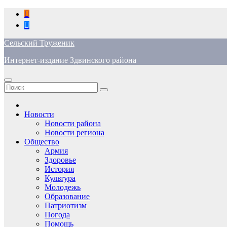
Перейти
к
содержимому
Сельский Труженик
Интернет-издание Здвинского района
Новости
Новости района
Новости региона
Общество
Армия
Здоровье
История
Культура
Молодежь
Образование
Патриотизм
Погода
Помощь