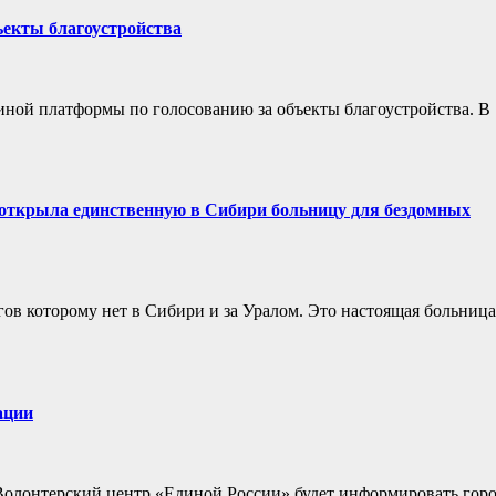
ъекты благоустройства
диной платформы по голосованию за объекты благоустройства. В
в открыла единственную в Сибири больницу для бездомных
ов которому нет в Сибири и за Уралом. Это настоящая больница
ации
 Волонтерский центр «Единой России» будет информировать гор