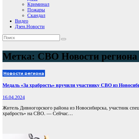
Криминал
Пожары
Скандал
Видео
Дзен.Новости
Метка:
СВО Новости региона
Новости региона
Медаль «За храбрость» вручили участнику СВО из Новосиб
16.04.2024
Житель Дивногорского района из Новосибирска, участник спе
храбрость» на СВО. — Сейчас…