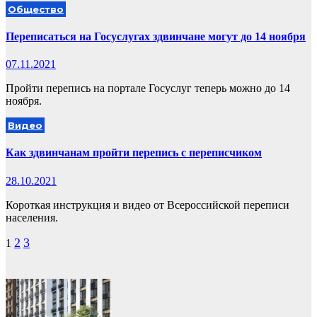
Общество
Переписаться на Госуслугах здвинчане могут до 14 ноября
07.11.2021
Пройти перепись на портале Госуслуг теперь можно до 14
ноября.
Видео
Как здвинчанам пройти перепись с переписчиком
28.10.2021
Короткая инструкция и видео от Всероссийской переписи
населения.
Пагинация
2
3
1
записей