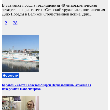
В Здвинске прошла традиционная 48 легкоатлетическая
эстафета на приз газеты «Сельский труженик», посвященная
Дню Победы в Великой Отечественной войне. Для…
Пагинация
2
28
1
…
записей
Новости
Корабль «Святой апостол Андрей Первозванный» отчалил от
набережной Новосибирска