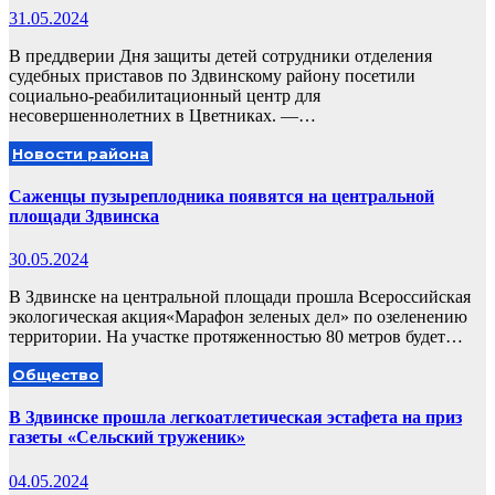
31.05.2024
В преддверии Дня защиты детей сотрудники отделения
судебных приставов по Здвинскому району посетили
социально-реабилитационный центр для
несовершеннолетних в Цветниках. —…
Новости района
Саженцы пузыреплодника появятся на центральной
площади Здвинска
30.05.2024
В Здвинске на центральной площади прошла Всероссийская
экологическая акция«Марафон зеленых дел» по озеленению
территории. На участке протяженностью 80 метров будет…
Общество
В Здвинске прошла легкоатлетическая эстафета на приз
газеты «Сельский труженик»
04.05.2024