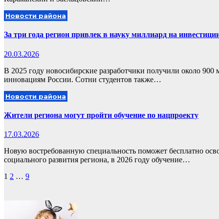
Новости района
За три года регион привлек в науку миллиард на инвестици
20.03.2026
В 2025 году новосибирские разработчики получили около 900
инновациям России. Сотни студентов также…
Новости района
Жители региона могут пройти обучение по нацпроекту
17.03.2026
Новую востребованную специальность поможет бесплатно осво
социального развития региона, в 2026 году обучение…
Пагинация
1
2
…
9
записей