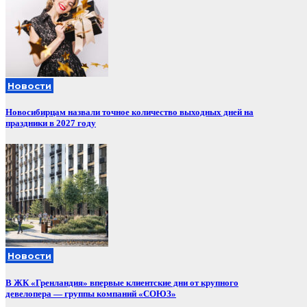
Новости
Новосибирцам назвали точное количество выходных дней на
праздники в 2027 году
Новости
В ЖК «Гренландия» впервые клиентские дни от крупного
девелопера — группы компаний «СОЮЗ»