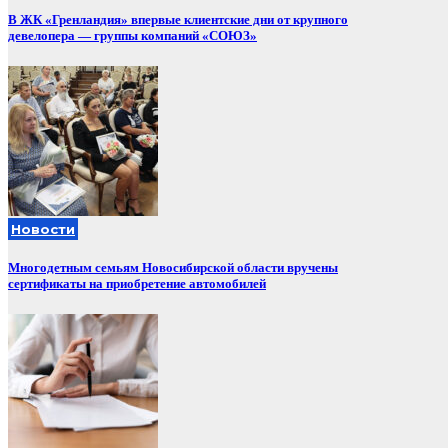
В ЖК «Гренландия» впервые клиентские дни от крупного
девелопера — группы компаний «СОЮЗ»
Новости
Многодетным семьям Новосибирской области вручены
сертификаты на приобретение автомобилей