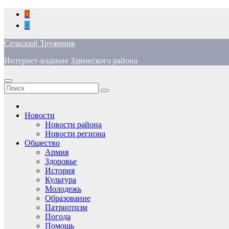
Перейти
к
содержимому
Сельский Труженик
Интернет-издание Здвинского района
Новости
Новости района
Новости региона
Общество
Армия
Здоровье
История
Культура
Молодежь
Образование
Патриотизм
Погода
Помощь