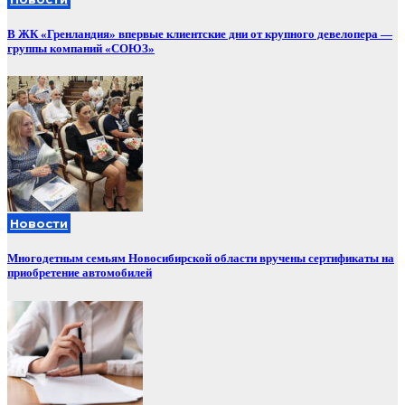
В ЖК «Гренландия» впервые клиентские дни от крупного девелопера —
группы компаний «СОЮЗ»
Новости
Многодетным семьям Новосибирской области вручены сертификаты на
приобретение автомобилей