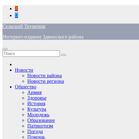
Перейти
к
содержимому
Сельский Труженик
Интернет-издание Здвинского района
Новости
Новости района
Новости региона
Общество
Армия
Здоровье
История
Культура
Молодежь
Образование
Патриотизм
Погода
Помощь