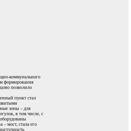
лищно-коммунального
сам формирования
ьцово позволило
енный пункт стал
азвитыми
ные зоны – для
улок, в том числе, с
 оборудованы
 – мост, стала его
доступность