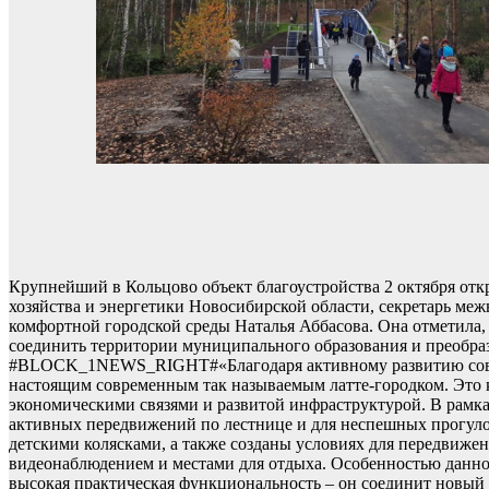
Крупнейший в Кольцово объект благоустройства 2 октября от
хозяйства и энергетики Новосибирской области, секретарь м
комфортной городской среды Наталья Аббасова. Она отметила,
соединить территории муниципального образования и преобраз
#BLOCK_1NEWS_RIGHT#«Благодаря активному развитию совре
настоящим современным так называемым латте-городком. Это 
экономическими связями и развитой инфраструктурой. В рамка
активных передвижений по лестнице и для неспешных прогулок
детскими колясками, а также созданы условиях для передвиж
видеонаблюдением и местами для отдыха. Особенностью данного
высокая практическая функциональность – он соединит новый