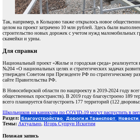
Так, например, в Кольцово также открылось новое общественн
целом на проект затрачено 10 млн рублей. Здесь были выполн
строительство новых дорожек с учетом нужд маломобильных г
скамейки и урны.
Для справки
Национальный проект «Жилье и городская среда» реализуется 
№204 «О национальных целях и стратегических задачах развити
утвержден Советом при Президенте РФ по стратегическому р
сайте Правительства РФ.
В Новосибирской области по нацпроекту в 2019-2024 году все
общественных пространств). В 2019 году благоустроено 189 т
всего планируется благоустроить 177 территорий (122 дворов
Навигация
Школьников на каникулы по COVID-19 могут распустить в ре
Раздел:
Благоустройство
Дороги и Транспорт
Новости
по
Темы:
Актуально
,
Игорь Супрун Искитим
записям
Похожая запись