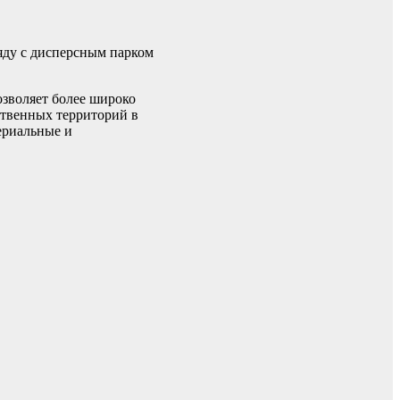
ряду с дисперсным парком
озволяет более широко
ственных территорий в
ериальные и