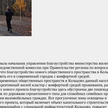
крыла начальник управления благоустройства министерства жи
ежведомственной комиссии при Правительстве региона по вопро
 что благоустройство нового общественного пространства в Кол
ить его в современный городок с комфортной средой.
менных общественных пространств в Кольцово данный насел
креативный жилой кластер с комфортной средой проживания, р
х нового проекта благоустройства здесь обустроены две пешеход
 по дорожкам серпантинного типа для спокойных семейных прог
ения маломобильных граждан. Все прогулочные зоны освещены и
 проекта, который включает объект капитального строительства
 микрорайон с социальной инфраструктурой Кольцово, повысит 