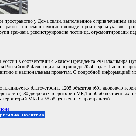
ое пространство у Дома связи, выполненное с привлечением вне
ены работы по реконструкции площади: произведена укладка тро
рупп граждан, реконструирована лестница, отремонтированы па
в России в соответствии с Указом Президента РФ Владимира Пут
я Российской Федерации на период до 2024 года». Паспорт прое
азвитию и национальным проектам. С подробной информацией м
го планируется благоустроить 1205 объектов (691 дворовую тер
ерриторий (130 дворовых территорий МКД и 59 общественных про
ых территорий МКД и 55 общественных пространств).
гионе
 региона
Политика