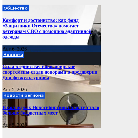
Общество
Комфорт и достоинство: как фонд
«Защитники Отечества» помогает
ветеранам СВО с помощью адаптивной
одежды
Авг 6, 2026
Новости
Сила в единстве: новосибирские
спортсмены стали донорами в преддверии
Дня физкультурника
Авг 5, 2026
Новости региона
В колледжах Новосибирской области стало
больше бюджетных мест
Авг 5, 2026