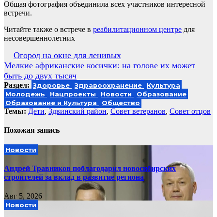
Общая фотография объединила всех участников интересной
встречи.
Читайте также о встрече в
реабилитационном центре
для
несовершеннолетних
Навигация
Огород на окне для ленивых
Мелкие африканские косички: на голове их может
по
быть до двух тысяч
записям
Раздел:
Здоровье
Здравоохранение
Культура
Молодежь
Нацпроекты
Новости
Образование
Образование и Культура
Общество
Темы:
Дети
,
Здвинский район
,
Совет ветеранов
,
Совет отцов
Похожая запись
Новости
Андрей Травников поблагодарил новосибирских
строителей за вклад в развитие региона
Авг 5, 2026
Новости