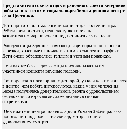
Представители совета отцов и районного совета ветеранов
побывали в гостях в социально-реабилитационном центре
села Цветники.
Дети приготовили маленький концерт для гостей центра.
Ребята читали стихи, пели частушки и очень
зажигательно маршировали под патриотические песни.
Рукодельницы Здвинска связали для детворы теплые носки,
варежки, красивые шапочки и к ним в комплекте шарфики.
Дети очень обрадовались теплым и уютным подаркам.
Ну и как же без сладкого, отцы вручили маленьким
участникам концерта вкусные подарки.
Гости душевно поговорили с детворой, узнали как им живется
в центре, чем ребята интересуются, какие у них увлечения.
Беседа получилась доверительной, ребята с удовольствием
беседовали со взрослыми, даже делились своими
секретиками.
Юные жители центра поблагодарили Романа Зибницкого за
новогодний подарок — телевизор, который они с
удовольствием смотрят.