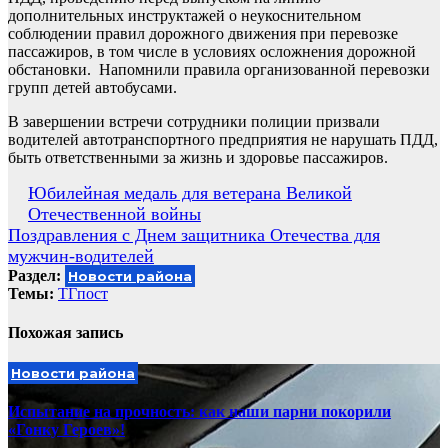
дополнительных инструктажей о неукоснительном
соблюдении правил дорожного движения при перевозке
пассажиров, в том числе в условиях осложнения дорожной
обстановки. Напомнили правила организованной перевозки
групп детей автобусами.
В завершении встречи сотрудники полиции призвали
водителей автотранспортного предприятия не нарушать ПДД,
быть ответственными за жизнь и здоровье пассажиров.
Навигация
Юбилейная медаль для ветерана Великой
Отечественной войны
по
Поздравления с Днем защитника Отечества для
записям
мужчин-водителей
Раздел:
Новости района
Темы:
ТГпост
Похожая запись
Новости района
Испытание на прочность: как наши парни покорили
«Гонку Героев»!