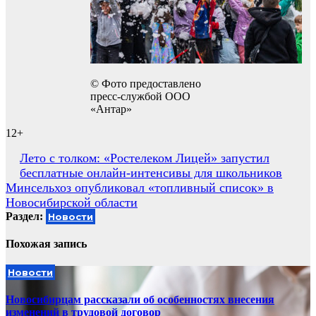
© Фото предоставлено
пресс-службой ООО
«Антар»
12+
Навигация
Лето с толком: «Ростелеком Лицей» запустил
бесплатные онлайн-интенсивы для школьников
по
Минсельхоз опубликовал «топливный список» в
записям
Новосибирской области
Раздел:
Новости
Похожая запись
Новости
Новосибирцам рассказали об особенностях внесения
изменений в трудовой договор