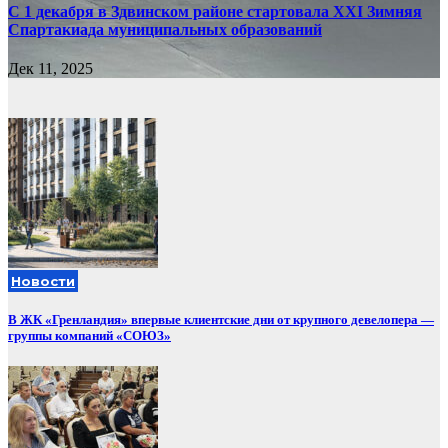
С 1 декабря в Здвинском районе стартовала XXI Зимняя
Спартакиада муниципальных образований
Дек 11, 2025
Новости
В ЖК «Гренландия» впервые клиентские дни от крупного девелопера —
группы компаний «СОЮЗ»