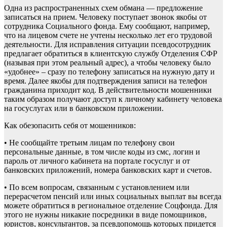
Одна из распространенных схем обмана — предложение
записаться на прием. Человеку поступает звонок якобы от
сотрудника Социального фонда. Ему сообщают, например,
что на лицевом счете не учтены несколько лет его трудовой
деятельности. Для исправления ситуации псевдосотрудник
предлагает обратиться в клиентскую службу Отделения СФР
(называя при этом реальный адрес), а чтобы человеку было
«удобнее» – сразу по телефону записаться на нужную дату и
время. Далее якобы для подтверждения записи на телефон
гражданина приходит код. В действительности мошенники
таким образом получают доступ к личному кабинету человека
на госуслугах или в банковском приложении.
Как обезопасить себя от мошенников:
• Не сообщайте третьим лицам по телефону свои
персональные данные, в том числе коды из смс, логин и
пароль от личного кабинета на портале госуслуг и от
банковских приложений, номера банковских карт и счетов.
• По всем вопросам, связанным с установлением или
перерасчетом пенсий или иных социальных выплат вы всегда
можете обратиться в региональное отделение Соцфонда. Для
этого не нужны никакие посредники в виде помощников,
юристов, консультантов, за псевдопомощь которых придется