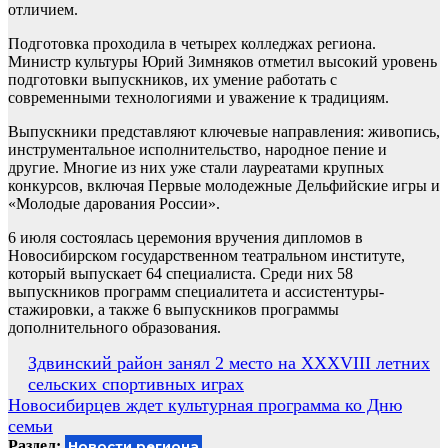
отличием.
Подготовка проходила в четырех колледжах региона.
Министр культуры Юрий Зимняков отметил высокий уровень
подготовки выпускников, их умение работать с
современными технологиями и уважение к традициям.
Выпускники представляют ключевые направления: живопись,
инструментальное исполнительство, народное пение и
другие. Многие из них уже стали лауреатами крупных
конкурсов, включая Первые молодежные Дельфийские игры и
«Молодые дарования России».
6 июля состоялась церемония вручения дипломов в
Новосибирском государственном театральном институте,
который выпускает 64 специалиста. Среди них 58
выпускников программ специалитета и ассистентуры-
стажировки, а также 6 выпускников программы
дополнительного образования.
Навигация
Здвинский район занял 2 место на XXXVIII летних
сельских спортивных играх
по
Новосибирцев ждет культурная программа ко Дню
записям
семьи
Раздел:
Новости региона