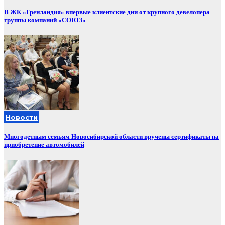
В ЖК «Гренландия» впервые клиентские дни от крупного девелопера —
группы компаний «СОЮЗ»
Новости
Многодетным семьям Новосибирской области вручены сертификаты на
приобретение автомобилей