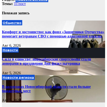
Темы:
ТГпост
Похожая запись
Общество
Комфорт и достоинство: как фонд «Защитники Отечества»
помогает ветеранам СВО с помощью адаптивной одежды
Авг 6, 2026
Новости
Сила в единстве: новосибирские спортсмены стали
донорами в преддверии Дня физкультурника
Авг 5, 2026
Новости региона
В колледжах Новосибирской области стало больше
бюджетных мест
Авг 5, 2026