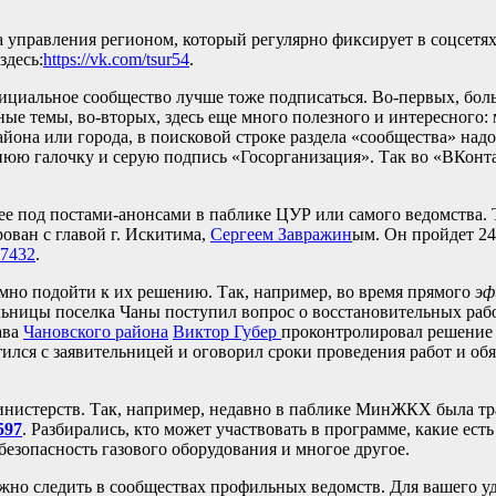
 управления регионом, который регулярно фиксирует в соцсетя
здесь:
https://vk.com/tsur54
.
фициальное сообщество лучше тоже подписаться. Во-первых, бол
ые темы, во-вторых, здесь еще много полезного и интересного: 
айона или города, в поисковой строке раздела «сообщества» надо
нюю галочку и серую подпись «Госорганизация». Так во «ВКонт
нее под постами-анонсами в паблике ЦУР или самого ведомства. 
ован с главой г. Искитима,
Сергеем Завражин
ым. Он пройдет 24
_7432
.
но подойти к их решению. Так, например, во время прямого
эф
льницы поселка Чаны поступил вопрос о восстановительных рабо
ава
Чановского района
Виктор Губер
проконтролировал решение 
лся с заявительницей и оговорил сроки проведения работ и обяз
инистерств. Так, например, недавно в паблике МинЖКХ была тр
597
. Разбирались, кто может участвовать в программе, какие ест
 безопасность газового оборудования и многое другое.
но следить в сообществах профильных ведомств. Для вашего у