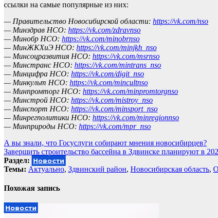
ссылки на самые популярные из них:
— Правительство Новосибирской области:
https://vk.com/nso
— Минздрав НСО:
https://vk.com/zdravnso
— Минобр НСО:
https://vk.com/minobrnso
— МинЖКХиЭ НСО:
https://vk.com/minjkh_nso
— Минсоцразвития НСО:
https://vk.com/msrnso
— Минстранс НСО:
https://vk.com/mintrans_nso
— Минцифра НСО:
https://vk.com/digit_nso
— Минкульт НСО:
https://vk.com/mincultnso
— Минпромторг НСО:
https://vk.com/minpromtorgnso
— Минстрой НСО:
https://vk.com/mistroy_nso
— Минспорт НСО:
https://vk.com/minsport_nso
— Минрегполитики НСО:
https://vk.com/minregionnso
— Минприроды НСО:
https://vk.com/mpr_nso
Навигация
А вы знали, что Госуслуги собирают мнения новосибирцев?
Завершить строительство бассейна в Здвинске планируют в 202
по
Раздел:
Новости
записям
Темы:
Актуально
,
Здвинский район
,
Новосибирская область
,
О
Похожая запись
Новости