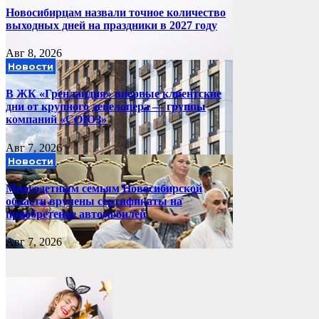
Новосибирцам назвали точное количество
выходных дней на праздники в 2027 году
Авг 8, 2026
Новости
В ЖК «Гренландия» впервые клиентские
дни от крупного девелопера — группы
компаний «СОЮЗ»
Авг 7, 2026
Новости
Многодетным семьям Новосибирской
области вручены сертификаты на
приобретение автомобилей
Авг 7, 2026