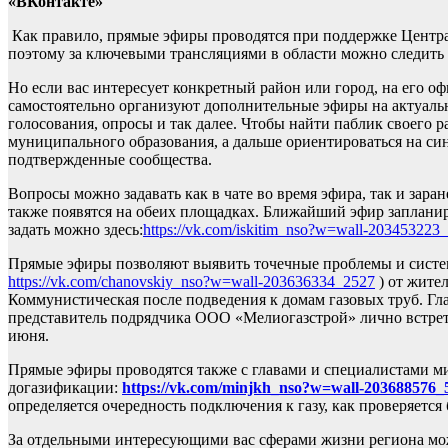
«ВКонтакте»
Как правило, прямые эфиры проводятся при поддержке Центра
поэтому за ключевыми трансляциями в области можно следить 
Но если вас интересует конкретный район или город, на его о
самостоятельно организуют дополнительные эфиры на актуальн
голосования, опросы и так далее. Чтобы найти паблик своего р
муниципального образования, а дальше ориентироваться на си
подтвержденные сообщества.
Вопросы можно задавать как в чате во время эфира, так и зара
также появятся на обеих площадках. Ближайший эфир запланир
задать можно здесь:
https://vk.com/iskitim_nso?w=wall-203453223
Прямые эфиры позволяют выявить точечные проблемы и систем
https://vk.com/chanovskiy_nso?w=wall-203636334_2527
) от жите
Коммунистическая после подведения к домам газовых труб. Гл
представитель подрядчика ООО «Мелиогазстрой» лично встрети
июня.
Прямые эфиры проводятся также с главами и специалистами м
догазификации:
https://vk.com/minjkh_nso?w=wall-203688576_
определяется очередность подключения к газу, как проверяется
За отдельными интересующими вас сферами жизни региона мож