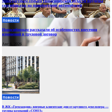
Многодетным семьям Новосибирской области вручены
сертификаты на приобретение автомобилей
Авг 7, 2026
Новости
Новосибирцам рассказали об особенностях внесения
изменений в трудовой договор
Авг 6, 2026
Новости
В ЖК «Гренландия» впервые клиентские дни от крупного девелопера —
группы компаний «СОЮЗ»