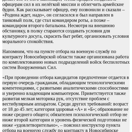
офицерам сил в их нелёгкой миссии и облегчить армейские
будни. Как рассказывает офицер, ему позвонили и сказали –
«Родина ждет, надо», он согласился и был направлен в
танковый полк, где стал командиром роты, а позже –
командиром второго батальона. Несмотря на внешнюю
обстановку, в полку стараются создавать условия для
культурного досуга, скрасить быт ребят, организовать условия
морального спокойствия.
Напомним, что на пункте отбора на военную службу по
контракту Новосибирской области также организована работа
по комплектованию новых подразделений войск беспилотных
систем Вооруженных Сил.
«При проведении отбора кандидатов предпочтение отдается в
первую очередь гражданам, обладающим технологическими
компетенциями, с развитыми аналитическими способностями
и уверенно владеющим компьютером. Приветствуется также
развитая мелкая моторика рук, отсутствие проблем с
вестибулярным аппаратом. Среди других требований: возраст
от 18 до 45 лет; категория здоровья «А» и «Б»; образование не
ниже среднего общего; обязателен психологический отбор не
ниже второй категории и уровень физической подготовки не
ниже «удовлетворительно», – пояснил инструктор пункта
отбора на военную службу по контракту в Новосибирске