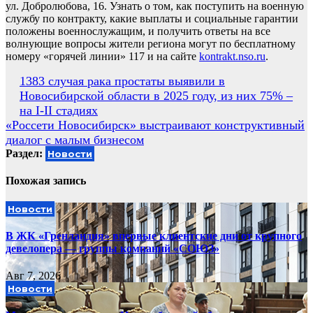
ул. Добролюбова, 16. Узнать о том, как поступить на военную
службу по контракту, какие выплаты и социальные гарантии
положены военнослужащим, и получить ответы на все
волнующие вопросы жители региона могут по бесплатному
номеру «горячей линии» 117 и на сайте
kontrakt.nso.ru
.
Навигация
1383 случая рака простаты выявили в
Новосибирской области в 2025 году, из них 75% –
по
на I-II стадиях
записям
«Россети Новосибирск» выстраивают конструктивный
диалог с малым бизнесом
Раздел:
Новости
Похожая запись
Новости
В ЖК «Гренландия» впервые клиентские дни от крупного
девелопера — группы компаний «СОЮЗ»
Авг 7, 2026
Новости