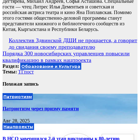
Дегтярева, Михаил Андреев, Софья Асташова. Специальные
гости — чтец Литрес Илья Дементьев и советская и
российская актриса театра и кино Яна Поплавская. Помимо
этого гостями общественно-деловой программы станут
представители книжного и библиотечного сообществ из
Китая, Кыргызстана и Республики Беларусь.
Навигация
Коллектив Здвинской ДШИ не прощается, а говорит
до свидания своему преподавателю
по
Порядка 300 новосибирских управленцев повысили
записям
квалификацию в рамках нацпроекта
Раздел:
Образование и Культура
Темы:
ТГпост
Похожая запись
Патриотизм
Патриотизм через призму памяти
Авг 28, 2025
Нацпроекты
В НСО завершился 2-й этап викторины к 80-летию