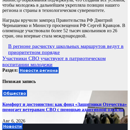
чтобы молодежь в дальнейшем укрепляла позиции нашего
региона и страны в технологическом суверенитете.
Награды вручили зампред Правительства РФ Дмитрий
Чернышенко и Министр просвещения РФ Сергей Кравцов. В
олимпиаде участвовали более 52 тысяч школьников из 26
стран, она впервые стала международной.
Навигация
В регионе расчистку школьных маршрутов ведут в
приоритетном порядке
по
Участники СВО участвуют в патриотическом
записям
воспитании молодежи
Раздел:
Новости региона
Похожая запись
Общество
Комфорт и достоинство: как фонд «Защитники Отечества»
помогает ветеранам СВО с помощью адаптивной одежды
Авг 6, 2026
Новости