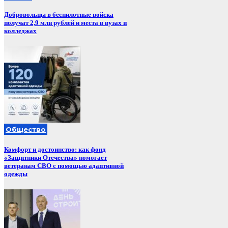
Добровольцы в беспилотные войска
получат 2,9 млн рублей и места в вузах и
колледжах
Общество
Комфорт и достоинство: как фонд
«Защитники Отечества» помогает
ветеранам СВО с помощью адаптивной
одежды