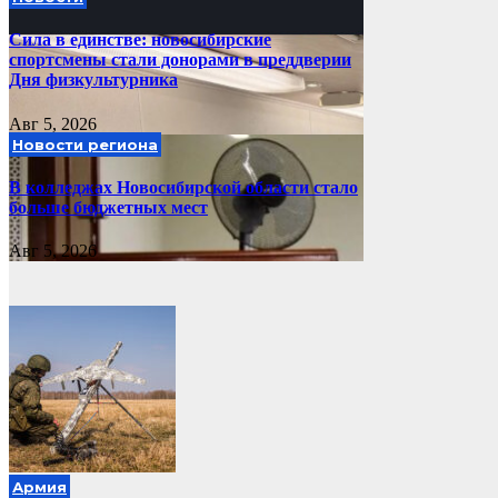
Сила в единстве: новосибирские
спортсмены стали донорами в преддверии
Дня физкультурника
Авг 5, 2026
Новости региона
В колледжах Новосибирской области стало
больше бюджетных мест
Авг 5, 2026
Армия