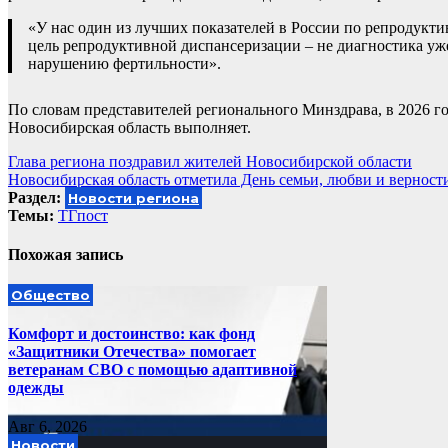
«У нас один из лучших показателей в России по репродукт
цель репродуктивной диспансеризации – не диагностика уже
нарушению фертильности».
По словам представителей регионального Минздрава, в 2026 го
Новосибирская область выполняет.
Навигация
Глава региона поздравил жителей Новосибирской области
Новосибирская область отметила День семьи, любви и верност
по
Раздел:
Новости региона
записям
Темы:
ТГпост
Похожая запись
Общество
Комфорт и достоинство: как фонд
«Защитники Отечества» помогает
ветеранам СВО с помощью адаптивной
одежды
Авг 6, 2026
Новости