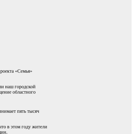
проекта «Семья»
ли наш городской
щение областного
инимает пять тысяч
что в этом году жители
щин.