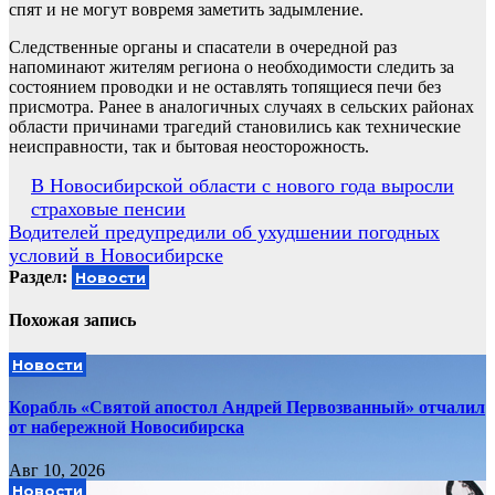
спят и не могут вовремя заметить задымление.
Следственные органы и спасатели в очередной раз
напоминают жителям региона о необходимости следить за
состоянием проводки и не оставлять топящиеся печи без
присмотра. Ранее в аналогичных случаях в сельских районах
области причинами трагедий становились как технические
неисправности, так и бытовая неосторожность.
Навигация
В Новосибирской области с нового года выросли
страховые пенсии
по
Водителей предупредили об ухудшении погодных
записям
условий в Новосибирске
Раздел:
Новости
Похожая запись
Новости
Корабль «Святой апостол Андрей Первозванный» отчалил
от набережной Новосибирска
Авг 10, 2026
Новости