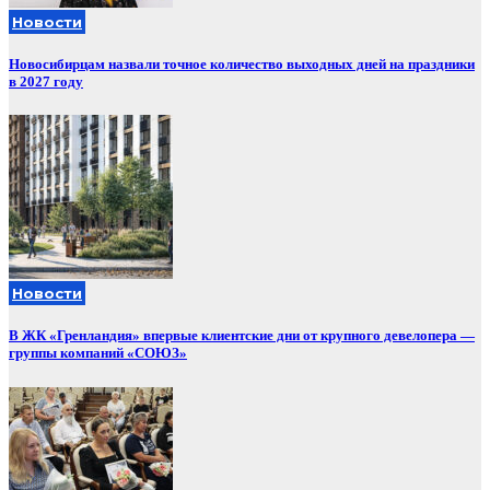
Новости
Новосибирцам назвали точное количество выходных дней на праздники
в 2027 году
Новости
В ЖК «Гренландия» впервые клиентские дни от крупного девелопера —
группы компаний «СОЮЗ»