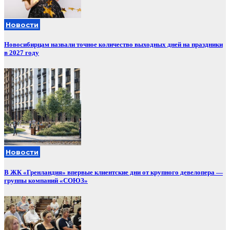
Новости
Новосибирцам назвали точное количество выходных дней на праздники
в 2027 году
Новости
В ЖК «Гренландия» впервые клиентские дни от крупного девелопера —
группы компаний «СОЮЗ»