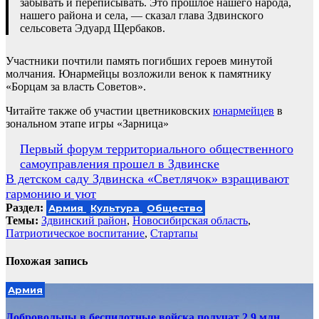
забывать и переписывать. Это прошлое нашего народа,
нашего района и села, — сказал глава Здвинского
сельсовета Эдуард Щербаков.
Участники почтили память погибших героев минутой
молчания. Юнармейцы возложили венок к памятнику
«Борцам за власть Советов».
Читайте также об участии цветниковских
юнармейцев
в
зональном этапе игры «Зарница»
Навигация
Первый форум территориального общественного
самоуправления прошел в Здвинске
по
В детском саду Здвинска «Светлячок» взращивают
записям
гармонию и уют
Раздел:
Армия
Культура
Общество
Темы:
Здвинский район
,
Новосибирская область
,
Патриотическое воспитание
,
Стартапы
Похожая запись
Армия
Добровольцы в беспилотные войска получат 2,9 млн