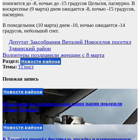
понизится до -8, ночью до -15 градусов Цельсия, пасмурно. В
воскресенье (9 марта) днем ожидается -8, ночью -15 градусов,
пасмурно.
В понедельник (10 марта) днем -10, ночью ожидается -14
градусов, небольшой снег.
Навигация
Депутат Заксобрания Виталий Новоселов посетил
Здвинский район
по
Волонтеры поздравили женщин с 8 марта
записям
Раздел:
Новости района
Темы:
ТГпост
Похожая запись
Новости района
Испытание на прочность: как наши парни покорили
«Гонку Героев»!
Авг 3, 2026
Новости района
В Здвинске прошёл фестиваль дружбы и взаимопомощи