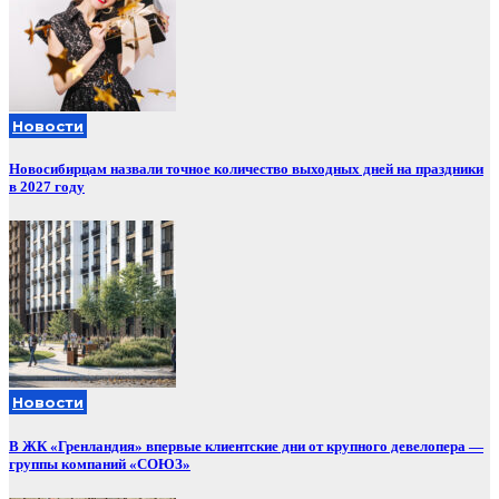
Новости
Новосибирцам назвали точное количество выходных дней на праздники
в 2027 году
Новости
В ЖК «Гренландия» впервые клиентские дни от крупного девелопера —
группы компаний «СОЮЗ»