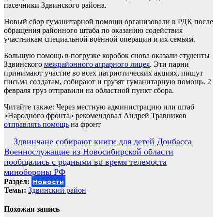
пасечники Здвинского района.
Новый сбор гуманитарной помощи организовали в РДК после
обращения районного штаба по оказанию содействия
участникам специальной военной операции и их семьям.
Большую помощь в погрузке коробок снова оказали студенты
Здвинского
межрайонного аграрного лицея
. Эти парни
принимают участие во всех патриотических акциях, пишут
письма солдатам, собирают и грузят гуманитарную помощь. 2
февраля груз отправили на областной пункт сбора.
Читайте также: Через местную администрацию или штаб
«Народного фронта» рекомендовал Андрей Травников
отправлять помощь
на фронт
Навигация
Здвинчане собирают книги для детей Донбасса
Военнослужащие из Новосибирской области
по
пообщались с родными во время телемоста
записям
минобороны РФ
Раздел:
Новости
Темы:
Здвинский район
Похожая запись