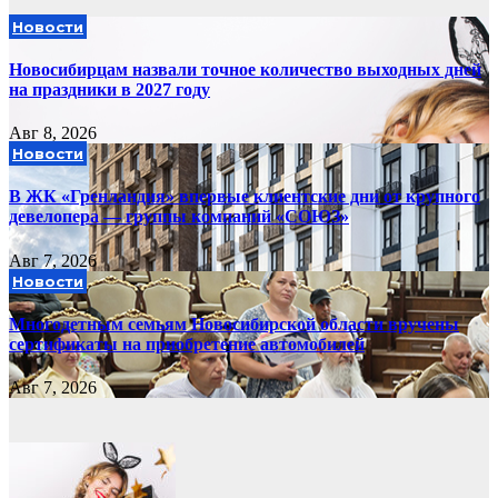
Новости
Новосибирцам назвали точное количество выходных дней
на праздники в 2027 году
Авг 8, 2026
Новости
В ЖК «Гренландия» впервые клиентские дни от крупного
девелопера — группы компаний «СОЮЗ»
Авг 7, 2026
Новости
Многодетным семьям Новосибирской области вручены
сертификаты на приобретение автомобилей
Авг 7, 2026